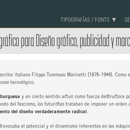
TIPOGRAFÍAS / FONTS ▼
S
gráfico
para
Diseño gráfico, publicidad y mar
escritor italiano Filippo Tommaso Marinetti (1876-1944). Como 
reso tecnológico.
a burguesa
y en cierto sentido actuó como fuerza destructora po
odo del fascismo, los futuristas trataban de imponer un orden a 
iento del diseño verdaderamente radical
.
9
evocaba el potencial y el dinamismo inherentes en las máqui