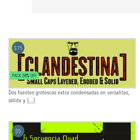
$
15
PACK 20% OFF
Dos fuentes grotescas extra condensadas en versalitas,
sólida y
[...]
$
5