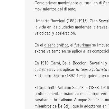
Como primer movimiento cultural en distanci
movimientos del diseño.
Umberto Boccioni (1882-1916), Gino Severin
la vida en las ciudades modernas, a través
velocidad y aceleración.
En el
diseño gráfico
, el
futurismo
se impuso 
expresiva también se aplicó a las composic
En 1910, Carrá, Balla, Boccioni, Severini y
que se atrevió a aplicar
la teoría futurista
Fortunato Depero (1892-1960), quien creó u
El arquitecto Antonio Sant’Elia (1888-191
profundamente dinámicas de su arquitectur
rayaban el brutalismo. Aunque Sant’Elia m
miembros de De Stijl, que lo adoptaron en 