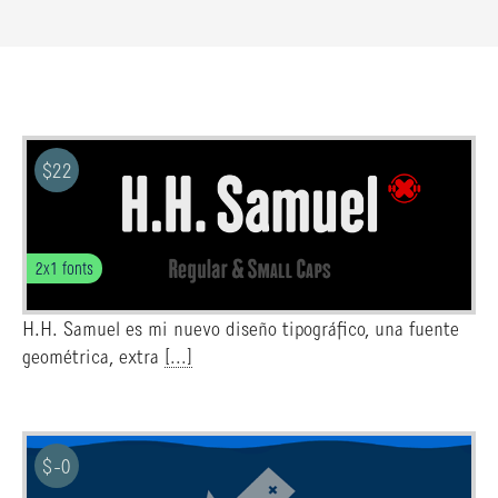
$
22
2x1 fonts
H.H. Samuel es mi nuevo diseño tipográfico, una fuente
geométrica, extra
[...]
$
-0