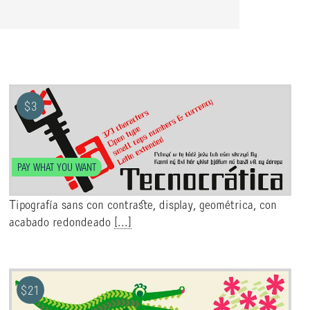
$
3
PAY WHAT YOU WANT
Tipografía sans con contraste, display, geométrica, con
acabado redondeado
[...]
$
21