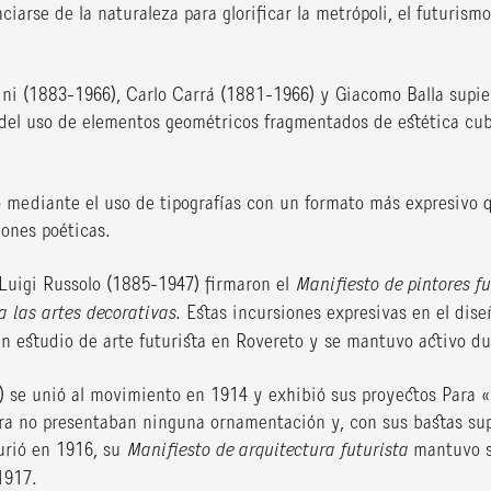
arse de la naturaleza para glorificar la metrópoli, el futurismo
i (1883-1966), Carlo Carrá (1881-1966) y Giacomo Balla supiero
 del uso de elementos geométricos fragmentados de estética cu
mediante el uso de tipografías con un formato más expresivo q
iones poéticas.
 Luigi Russolo (1885-1947) firmaron el
Manifiesto de pintores fu
 a las artes decorativas
. Estas incursiones expresivas en el diseñ
n estudio de arte futurista en Rovereto y se mantuvo activo du
6) se unió al movimiento en 1914 y exhibió sus proyectos Para
a no presentaban ninguna ornamentación y, con sus bastas super
urió en 1916, su
Manifiesto de arquitectura futurista
mantuvo su
1917.