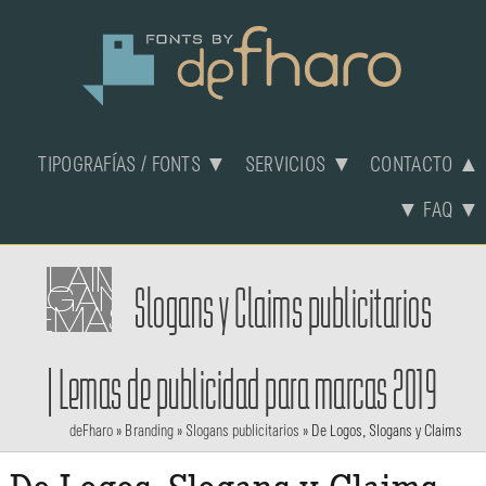
TIPOGRAFÍAS / FONTS ▼
SERVICIOS ▼
CONTACTO ▲
▼ FAQ ▼
Slogans y Claims publicitarios
| Lemas de publicidad para marcas 2019
deFharo
»
Branding
»
Slogans publicitarios
»
De Logos, Slogans y Claims