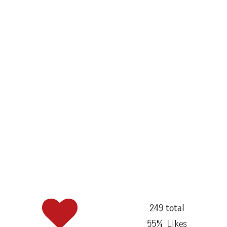
249 total
55
% Likes