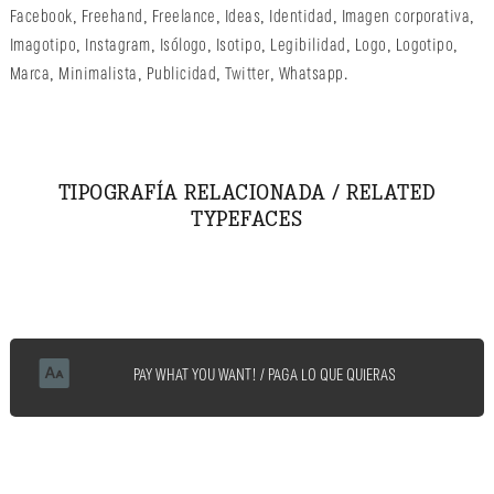
Facebook
,
Freehand
,
Freelance
,
Ideas
,
Identidad
,
Imagen corporativa
,
Imagotipo
,
Instagram
,
Isólogo
,
Isotipo
,
Legibilidad
,
Logo
,
Logotipo
,
Marca
,
Minimalista
,
Publicidad
,
Twitter
,
Whatsapp
.
TIPOGRAFÍA RELACIONADA / RELATED
TYPEFACES
PAY WHAT YOU WANT! / PAGA LO QUE QUIERAS