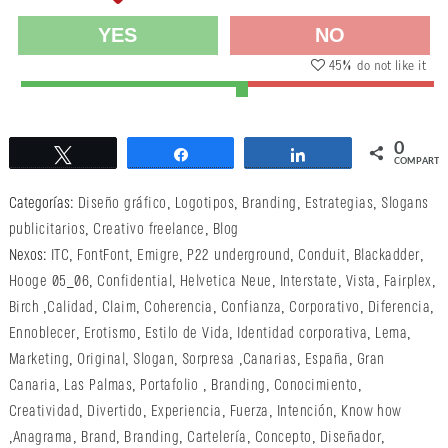
YES
NO
45
% do not like it
0
Twittear
Compartir
Compartir
COMPARTI
Categorías:
Diseño gráfico
,
Logotipos
,
Branding
,
Estrategias
,
Slogans
publicitarios
,
Creativo freelance
,
Blog
Nexos:
ITC
,
FontFont
,
Emigre
,
P22 underground
,
Conduit
,
Blackadder
,
Hooge 05_06
,
Confidential
,
Helvetica Neue
,
Interstate
,
Vista
,
Fairplex
,
Birch
,
Calidad
,
Claim
,
Coherencia
,
Confianza
,
Corporativo
,
Diferencia
,
Ennoblecer
,
Erotismo
,
Estilo de Vida
,
Identidad corporativa
,
Lema
,
Marketing
,
Original
,
Slogan
,
Sorpresa
,
Canarias
,
España
,
Gran
Canaria
,
Las Palmas
,
Portafolio
,
Branding
,
Conocimiento
,
Creatividad
,
Divertido
,
Experiencia
,
Fuerza
,
Intención
,
Know how
,
Anagrama
,
Brand
,
Branding
,
Cartelería
,
Concepto
,
Diseñador
,