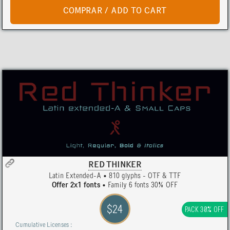
RED THINKER
Latin Extended-A • 810 glyphs - OTF & TTF
Offer 2x1 fonts
• Family 6 fonts 30% OFF
$24
PACK 30% OFF
Cumulative Licenses :