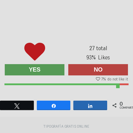
27 total
93
% Likes
YES
NO
7
% do not like it
0
Twittear
Compartir
Compartir
COMPART
TIPOGRAFÍA GRATIS ONLINE