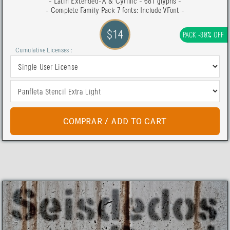
- Latin Extended-A & Cyrillic - 681 glyphs -
- Complete Family Pack 7 fonts: Include VFont -
$14
PACK -30% OFF
Cumulative Licenses :