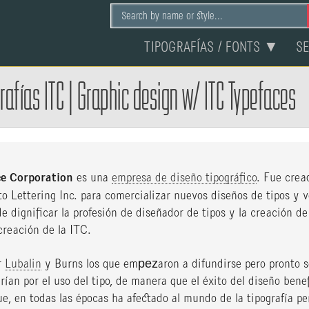
TIPOGRAFÍAS / FONTS ▼
S
rafías ITC
|
Graphic design w/ ITC Typefaces
ce Corporation
es una
empresa de diseño tipográfico
. Fue crea
 Lettering Inc. para comercializar nuevos diseños de tipos y v
e dignificar la profesión de diseñador de tipos y la creación de
 creación de la ITC.
r
Lubalin
y Burns los que empezaron a difundirse pero pronto s
ían por el uso del tipo, de manera que el éxito del diseño bene
ue, en todas las épocas ha afectado al mundo de la tipografía pe