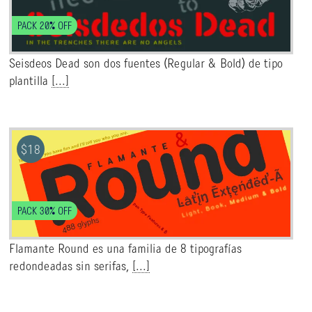
PACK 20% OFF
Seisdeos Dead son dos fuentes (Regular & Bold) de tipo
plantilla
[...]
$
18
PACK 30% OFF
Flamante Round es una familia de 8 tipografías
redondeadas sin serifas,
[...]