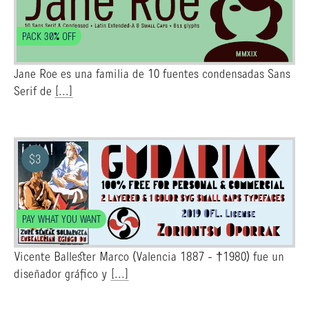
PACK 30% OFF
Jane Roe es una familia de 10 fuentes condensadas Sans
Serif de
[...]
$
3
PAY WHAT YOU WANT
Vicente Ballester Marco (Valencia 1887 - †1980) fue un
diseñador gráfico y
[...]