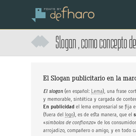
Slogan
, como
concepto
d
El Slogan publicitario en la mar
El slogan
(en español:
Lema
), una frase co
y memorable, sintética y cargada de conte
En publicidad
el lema empresarial se fija 
(fuera del
logo
), es de esta manera, que el
«
simbolos de confianza
» de los consumidor
arrojadizo, compañero o amigo, y en todo c