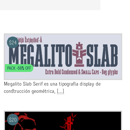
$
24
PACK -58% OFF
Megalito Slab Serif es una tipografía display de
construcción geométrica,
[...]
$
20