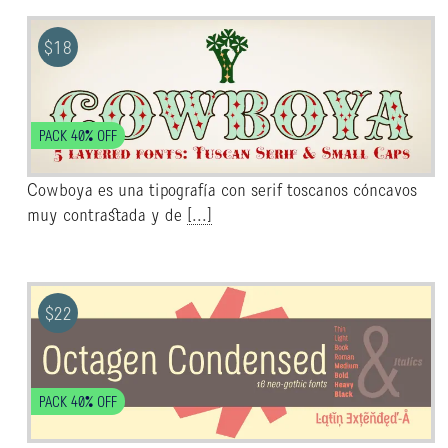
$
18
PACK 40% OFF
Cowboya es una tipografía con serif toscanos cóncavos
muy contrastada y de
[...]
$
22
PACK 40% OFF