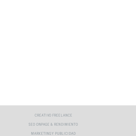
CREATIVO FREELANCE
SEO ONPAGE & RENDIMIENTO
MARKETING Y PUBLICIDAD