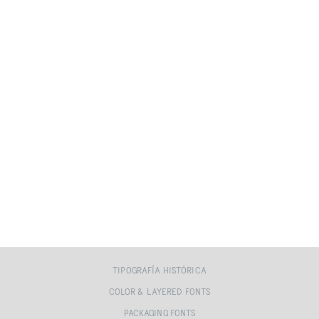
TIPOGRAFÍA HISTÓRICA
COLOR & LAYERED FONTS
PACKAGING FONTS