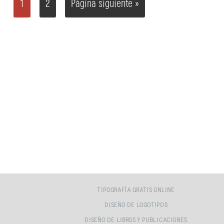
1
2
Página siguiente »
TIPOGRAFÍA GRATIS ONLINE
DISEÑO DE LOGOTIPOS
DISEÑO DE LIBROS Y PUBLICACIONES