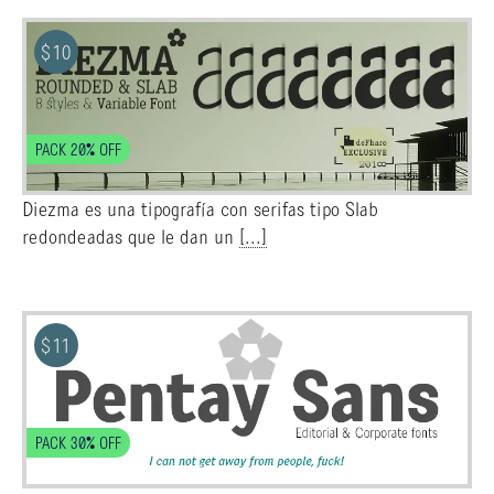
$
10
PACK 20% OFF
Diezma es una tipografía con serifas tipo Slab
redondeadas que le dan un
[...]
$
11
PACK 30% OFF