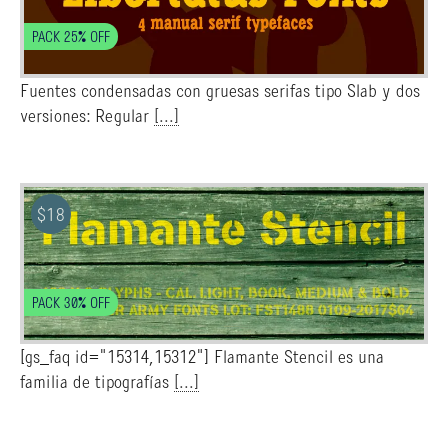
PACK 25% OFF
Fuentes condensadas con gruesas serifas tipo Slab y dos
versiones: Regular
[...]
$
18
PACK 30% OFF
[gs_faq id="15314,15312"] Flamante Stencil es una
familia de tipografías
[...]