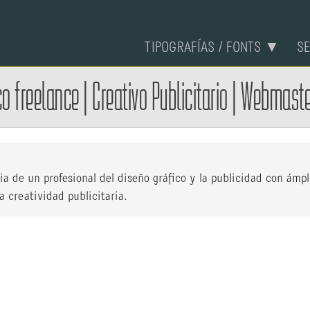
TIPOGRAFÍAS / FONTS ▼
S
co
freelance
|
Creativo Publicitario
|
Webmaste
cia de un profesional del diseño gráfico y la publicidad con ámp
 creatividad publicitaria.