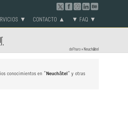
ERVICIOS ▼
CONTACTO ▲
▼ FAQ ▼
r.
deFharo
»
Neuchâtel
lios conocimientos en "
Neuchâtel
" y otras