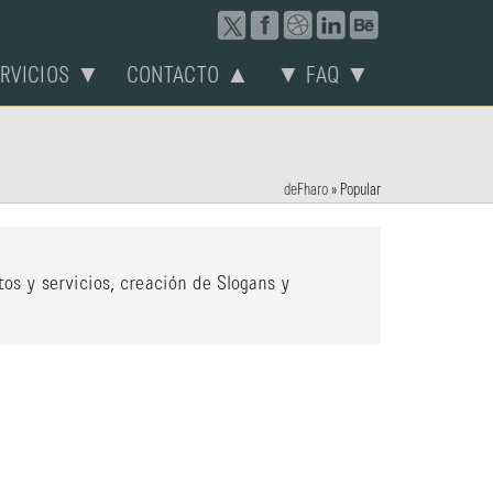
ERVICIOS ▼
CONTACTO ▲
▼ FAQ ▼
deFharo
»
Popular
os y servicios, creación de Slogans y