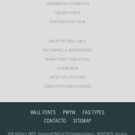
TIPOGRAFÍAS FUTURISTAS
CHUNKY FONTS
FONTS WITH BITCOIN
CREATIVO FREELANCE
SEO ONPAGE & RENDIMIENTO
MARKETING Y PUBLICIDAD
DISEÑO WEB
OPEN TYPE FEATURES
CONCEPTOS PUBLICITARIOS
WALL FONTS
PWYW
FAQ TYPES
CONTACTO
SITEMAP
[V8] deFharo 2026: Genesis+HTML5+CSS+Schema+Speed - WEBFONTS: Secuela