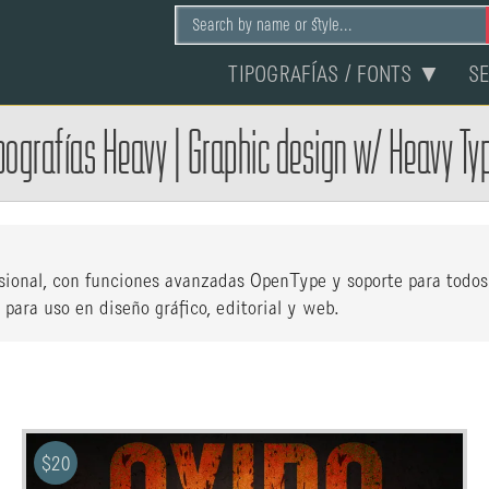
TIPOGRAFÍAS / FONTS ▼
S
pografías Heavy
|
Graphic design w/ Heavy Ty
fesional, con funciones avanzadas OpenType y soporte para todos
 para uso en diseño gráfico, editorial y web.
$
20