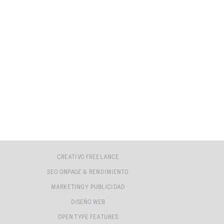
CREATIVO FREELANCE
SEO ONPAGE & RENDIMIENTO
MARKETING Y PUBLICIDAD
DISEÑO WEB
OPEN TYPE FEATURES