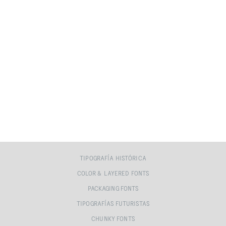
TIPOGRAFÍA HISTÓRICA
COLOR & LAYERED FONTS
PACKAGING FONTS
TIPOGRAFÍAS FUTURISTAS
CHUNKY FONTS