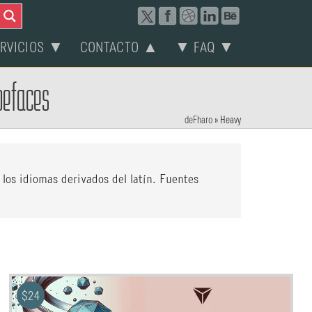
ERVICIOS ▼
CONTACTO ▲
▼ FAQ ▼
pefaces
deFharo
»
Heavy
 los idiomas derivados del latín. Fuentes
$
24