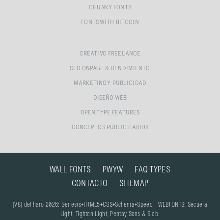
CHUNKY FONTS
FONTS WITH BITCOIN
CREATIVO FREELANCE
SEO ONPAGE & RENDIMIENTO
MARKETING Y PUBLICIDAD
DISEÑO WEB
OPEN TYPE FEATURES
CONCEPTOS PUBLICITARIOS
WALL FONTS
PWYW
FAQ TYPES
CONTACTO
SITEMAP
[V8] deFharo 2026: Genesis+HTML5+CSS+Schema+Speed - WEBFONTS: Secuela
Light, Tighten Light, Pentay Sans & Slab.