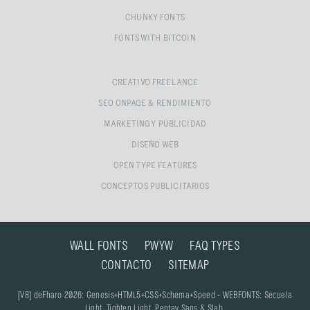
CHUNKY FONTS
FONTS WITH BITCOIN
CREATIVO FREELANCE
SEO ONPAGE & RENDIMIENTO
MARKETING Y PUBLICIDAD
DISEÑO WEB
OPEN TYPE FEATURES
CONCEPTOS PUBLICITARIOS
WALL FONTS
PWYW
FAQ TYPES
CONTACTO
SITEMAP
[V8] deFharo 2026: Genesis+HTML5+CSS+Schema+Speed - WEBFONTS: Secuela
Light, Tighten Light, Pentay Sans & Slab.