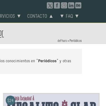
ERVICIOS ▼
CONTACTO ▲
▼ FAQ ▼
r.
deFharo
»
Periódicos
lios conocimientos en "
Periódicos
" y otras
$
24