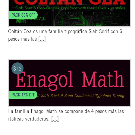
PACK 33% OFF
Coltán Gea es una familia tipográfica Slab Serif con 6
pesos mas las
[...]
$
12
PACK 17% OFF
La familia Enagol Math se compone de 4 pesos más las
itálicas verdaderas.
[...]