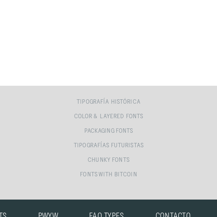
TIPOGRAFÍA HISTÓRICA
COLOR & LAYERED FONTS
PACKAGING FONTS
TIPOGRAFÍAS FUTURISTAS
CHUNKY FONTS
FONTS WITH BITCOIN
TS
PWYW
FAQ TYPES
CONTACTO