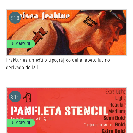
$
18
PACK 50% OFF
Fraktur es un estilo tipográfico del alfabeto latino
derivado de la
[...]
$
14
PACK 30% OFF