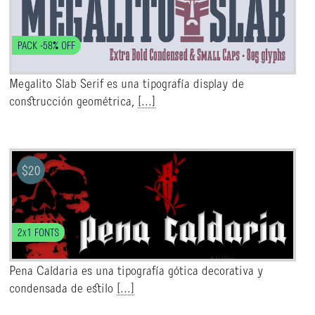
PACK -58% OFF
Megalito Slab Serif es una tipografía display de
construcción geométrica,
[...]
$
20
2x1 FONTS
Pena Caldaria es una tipografía gótica decorativa y
condensada de estilo
[...]