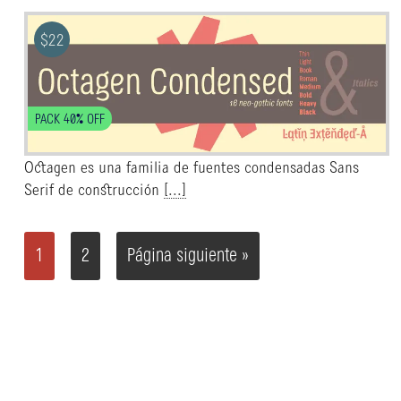
$
22
PACK 40% OFF
Octagen es una familia de fuentes condensadas Sans
Serif de construcción
[...]
1
2
Página siguiente »