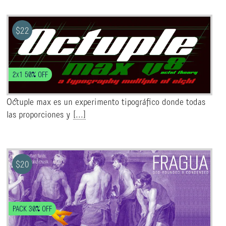
$
22
2x1 50% OFF
Octuple max es un experimento tipográfico donde todas
las proporciones y
[...]
$
20
PACK 30% OFF