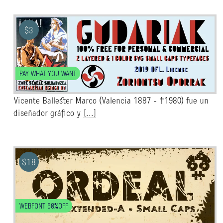
$
3
PAY WHAT YOU WANT
Vicente Ballester Marco (Valencia 1887 - †1980) fue un
diseñador gráfico y
[...]
$
18
WEBFONT 50%OFF