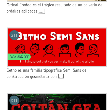
Ordeal Eroded es el trágico resultado de un calvario de
ordalías aplicadas
[...]
$
11
PACK 33% OFF
Getho es una familia tipográfica Semi Sans de
construcción geométrica con
[...]
$
11