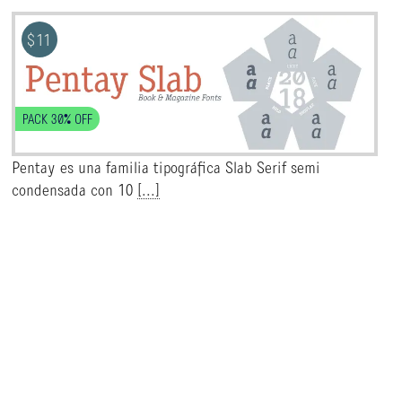
$
11
PACK 30% OFF
Pentay es una familia tipográfica Slab Serif semi
condensada con 10
[...]