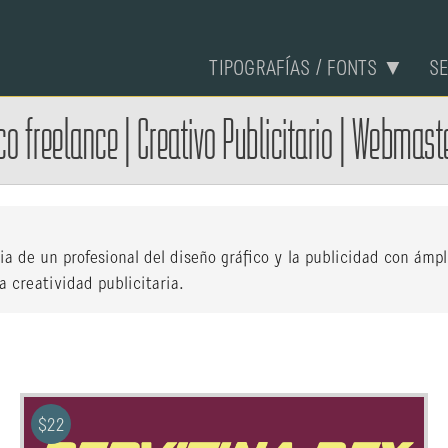
TIPOGRAFÍAS / FONTS ▼
S
co
freelance
|
Creativo Publicitario
|
Webmaste
cia de un profesional del diseño gráfico y la publicidad con ámp
 creatividad publicitaria.
$
22