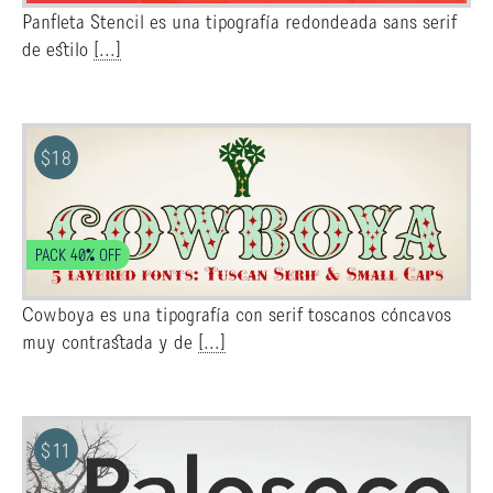
Panfleta Stencil es una tipografía redondeada sans serif
de estilo
[...]
$
18
PACK 40% OFF
Cowboya es una tipografía con serif toscanos cóncavos
muy contrastada y de
[...]
$
11