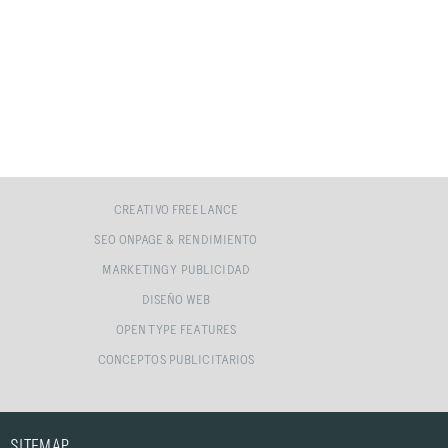
CREATIVO FREELANCE
SEO ONPAGE & RENDIMIENTO
MARKETING Y PUBLICIDAD
DISEÑO WEB
OPEN TYPE FEATURES
CONCEPTOS PUBLICITARIOS
SITEMAP