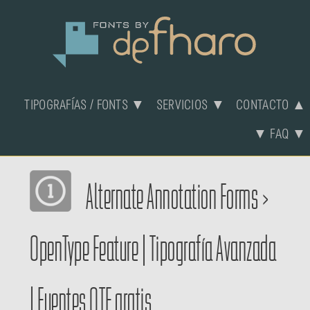
TIPOGRAFÍAS / FONTS ▼
SERVICIOS ▼
CONTACTO ▲
▼ FAQ ▼
Alternate Annotation Forms
>
OpenType Feature
|
Tipografía Avanzada
|
Fuentes OTF gratis