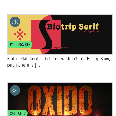
$
10
PACK 25% OFF
Biotrip Slab Serif es la heredera directa de Biotrip Sans,
pero no es una
[...]
$
20
2X1 FONTS