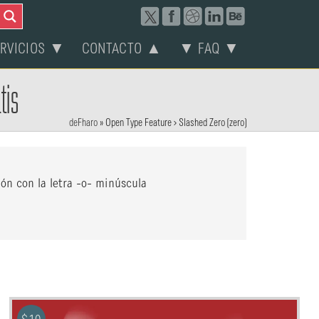
ERVICIOS ▼
CONTACTO ▲
▼ FAQ ▼
tis
deFharo
»
Open Type Feature > Slashed Zero (zero)
ión con la letra -o- minúscula