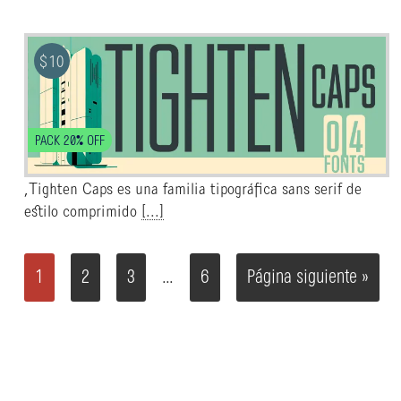
$
10
PACK 20% OFF
,Tighten Caps es una familia tipográfica sans serif de
estilo comprimido
[...]
1
2
3
6
Página siguiente »
…