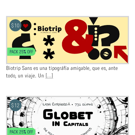
$
10
PACK 25% OFF
Biotrip Sans es una tipográfía amigable, que es, ante
todo, un viaje. Un
[...]
$
12
PACK 25% OFF