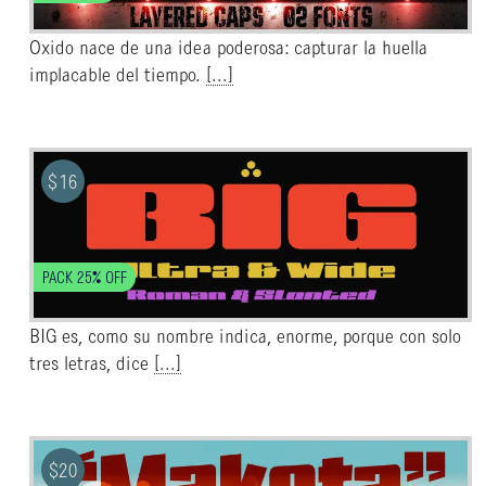
Oxido nace de una idea poderosa: capturar la huella
implacable del tiempo.
[...]
$
16
PACK 25% OFF
BIG es, como su nombre indica, enorme, porque con solo
tres letras, dice
[...]
$
20