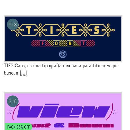
$
18
TIES Caps, es una tipografía diseñada para titulares que
buscan
[...]
$
16
PACK 25% OFF