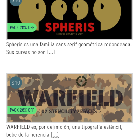
$
10
PACK 20% OFF
Spheris es una familia sans serif geométrica redondeada.
Sus curvas no son
[...]
$
10
PACK 20% OFF
WARFIELD es, por definición, una tipografía esténcil,
bebe de la herencia
[...]