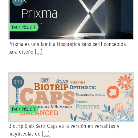
$
10
PACK 25% OFF
Prixma es una familia tipográfica sans serif concebida
para diseño
[...]
$
10
PACK 20% OFF
Biotrip Slab Serif Caps es la versión en versalitas y
mayúsculas de
[...]