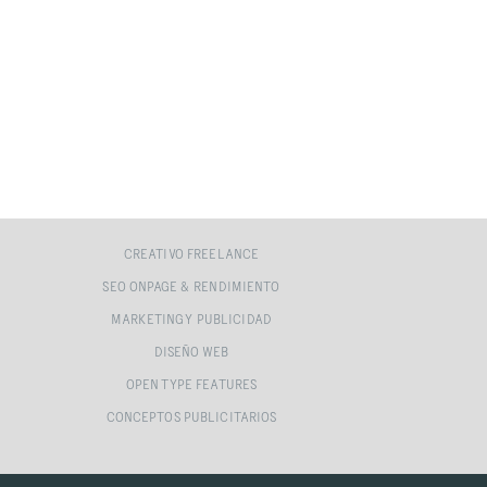
CREATIVO FREELANCE
SEO ONPAGE & RENDIMIENTO
MARKETING Y PUBLICIDAD
DISEÑO WEB
OPEN TYPE FEATURES
CONCEPTOS PUBLICITARIOS