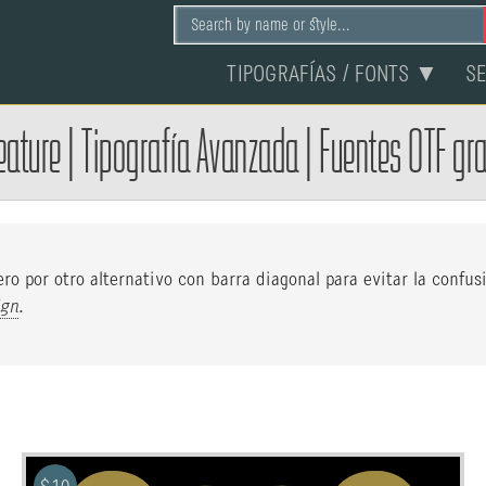
TIPOGRAFÍAS / FONTS ▼
S
eature
|
Tipografía Avanzada
|
Fuentes OTF gra
ro por otro alternativo con barra diagonal para evitar la confus
ign
.