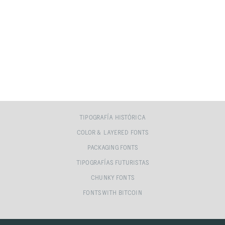
TIPOGRAFÍA HISTÓRICA
COLOR & LAYERED FONTS
PACKAGING FONTS
TIPOGRAFÍAS FUTURISTAS
CHUNKY FONTS
FONTS WITH BITCOIN