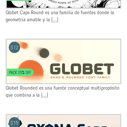
Globet Caps Round es una familia de fuentes donde la
geometría amable y la
[...]
$
12
PACK 25% OFF
Globet Rounded es una fuente conceptual multipropósito
que combina a la
[...]
$
15