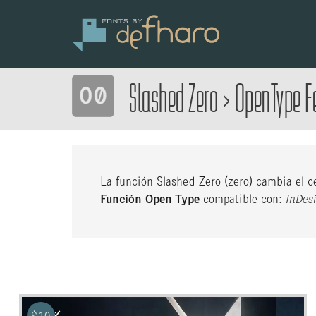
Slashed Zero
>
OpenType F
La función Slashed Zero (zero) cambia el ce
Función Open Type
compatible con:
InDes