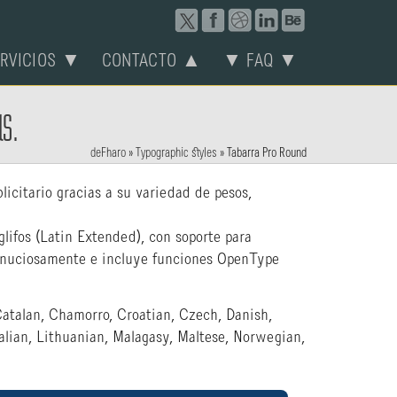
ERVICIOS ▼
CONTACTO ▲
▼ FAQ ▼
as.
deFharo
»
Typographic styles
»
Tabarra Pro Round
licitario gracias a su variedad de pesos,
glifos (Latin Extended), con soporte para
 minuciosamente e incluye funciones OpenType
atalan, Chamorro, Croatian, Czech, Danish,
talian, Lithuanian, Malagasy, Maltese, Norwegian,