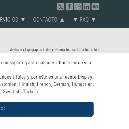
ERVICIOS ▼
CONTACTO ▲
▼ FAQ ▼
deFharo
»
Typographic styles
»
Galería Tecnocrática tecno font
) con soporte para cualquier idioma europeo o
randes títulos y por esto es una fuente Display.
Estonian, Finnish, French, German, Hungarian,
h, Swedish, Turkish.
::