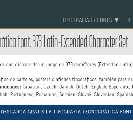
TIPOGRAFÍAS / FONTS ▼
S
rática font. 373 Latin-Extended Character Set
tica que dispone de un juego de 373 caracteres (Extended Latin
fico de carteles, posters o afiches tipográficos, también para g
anguages:
Croatian, Czech, Danish, Dutch, English, Esperanto, 
olish, Portuguese, Romanian, Serbian, Slovak, Slovenian, Spanis
:: DESCARGA GRATIS LA TIPOGRAFÍA TECNOCRÁTICA FONT :