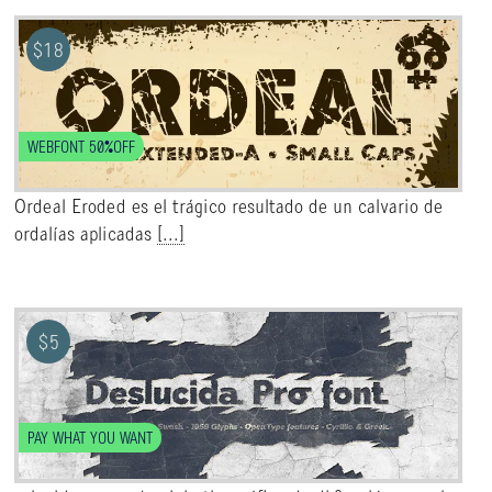
$
18
WEBFONT 50%OFF
Ordeal Eroded es el trágico resultado de un calvario de
ordalías aplicadas
[...]
$
5
PAY WHAT YOU WANT