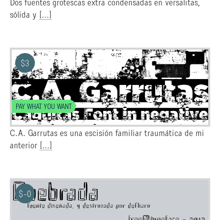
Dos fuentes grotescas extra condensadas en versalitas,
sólida y
[...]
$
3
PAY WHAT YOU WANT
C.A. Garrutas es una escisión familiar traumática de mi
anterior
[...]
$
-0