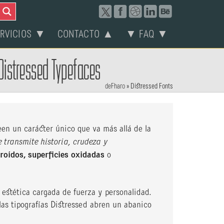
ERVICIOS ▼
CONTACTO ▲
▼ FAQ ▼
Distressed Typefaces
deFharo
»
Distressed Fonts
en un carácter único que va más allá de la
e transmite historia, crudeza y
roídos, superficies oxidadas
o
a estética cargada de fuerza y personalidad.
las tipografías Distressed abren un abanico