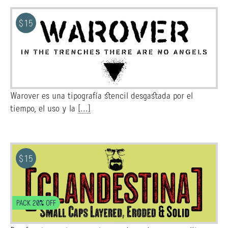
$
15
Warover es una tipografía stencil desgastada por el
tiempo, el uso y la
[...]
$
15
PACK 20% OFF