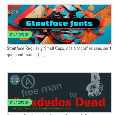
$
18
PACK 15% OFF
Stoutface Regular y Small Caps, dos tipografías sans serif
que combinan la
[...]
$
12
PACK 20% OFF