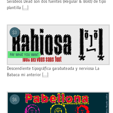
Seisdeos Dead son dos fuentes (Regular & Bold) de tipo
plantilla
[...]
$
3
PAY WHAT YOU WANT
Descendiente tipográfica garabateada y nerviosa La
Babaca mi anterior
[...]
$
6