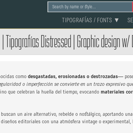
TIPOGRAFÍAS / FONTS ▼
S
n
|
Tipografías Distressed
|
Graphic design w/ 
ocidas como
desgastadas, erosionadas o destrozadas
— pose
egularidad o imperfección se convierte en un trazo expresivo qu
ino que celebran la huella del tiempo, evocando
materiales cor
e buscan un aire alternativo, rebelde o nostálgico, aportando un
diseños editoriales con una atmósfera vintage o experimental, 