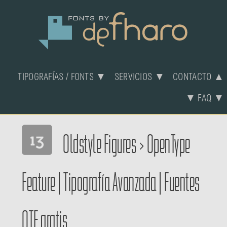
TIPOGRAFÍAS / FONTS ▼
SERVICIOS ▼
CONTACTO ▲
▼ FAQ ▼
Oldstyle Figures
>
OpenType
Feature
|
Tipografía Avanzada
|
Fuentes
OTF gratis