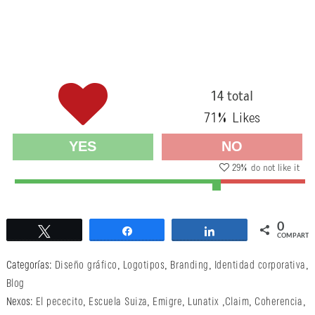
14 total
71
% Likes
YES
NO
29
% do not like it
0
Twittear
Compartir
Compartir
COMPARTI
Categorías:
Diseño gráfico
,
Logotipos
,
Branding
,
Identidad corporativa
,
Blog
Nexos:
El pececito
,
Escuela Suiza
,
Emigre
,
Lunatix
,
Claim
,
Coherencia
,