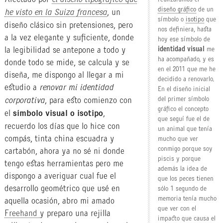
el diseño tipográfico que
diseño gráfico
de un
he visto en la Suiza francesa
, un
símbolo o
isotipo
que
diseño clásico sin pretensiones, pero
nos definiera, hasta
a la vez elegante y suficiente, donde
hoy ese símbolo de
la legibilidad se antepone a todo y
identidad visual
me
ha acompañado, y es
donde todo se mide, se calcula y se
en el 2011 que me he
diseña, me dispongo al llegar a mi
decidido a renovarlo.
estudio a
renovar mi identidad
En el diseño inicial
del primer símbolo
corporativa
, para esto comienzo con
gráfico el concepto
el
símbolo visual o isotipo
,
que seguí fue el de
recuerdo los días que lo hice con
un animal que tenía
compás, tinta china escuadra y
mucho que ver
conmigo porque soy
cartabón, ahora ya no sé ni donde
piscis y porque
tengo estas herramientas pero me
además la idea de
dispongo a averiguar cual fue el
que los peces tienen
desarrollo geométrico que usé en
sólo 1 segundo de
memoria tenía mucho
aquella ocasión, abro mi amado
que ver con el
Freehand
y preparo una rejilla
impacto que causa el