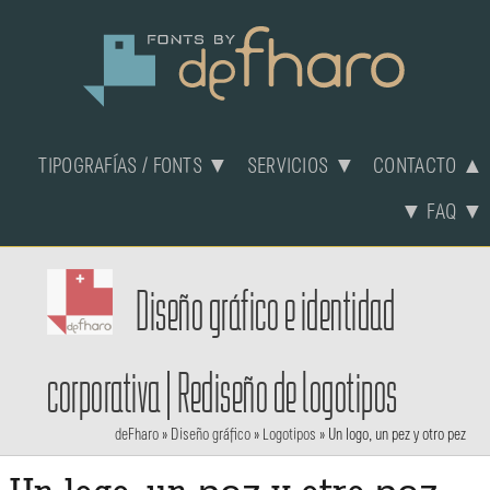
TIPOGRAFÍAS / FONTS ▼
SERVICIOS ▼
CONTACTO ▲
▼ FAQ ▼
Diseño gráfico e identidad
corporativa | Rediseño de logotipos
deFharo
»
Diseño gráfico
»
Logotipos
»
Un logo, un pez y otro pez