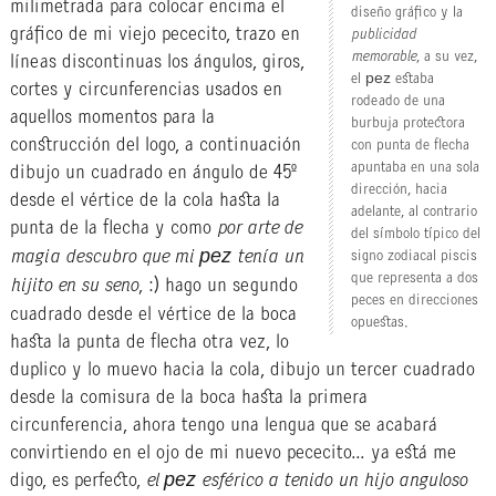
milimetrada para colocar encima el
diseño gráfico y la
gráfico de mi viejo pececito, trazo en
publicidad
memorable
, a su vez,
líneas discontinuas los ángulos, giros,
el pez estaba
cortes y circunferencias usados en
rodeado de una
aquellos momentos para la
burbuja protectora
construcción del logo, a continuación
con punta de flecha
apuntaba en una sola
dibujo un cuadrado en ángulo de 45º
dirección, hacia
desde el vértice de la cola hasta la
adelante, al contrario
punta de la flecha y como
por arte de
del símbolo típico del
magia descubro que mi pez tenía un
signo zodiacal piscis
que representa a dos
hijito en su seno
, :) hago un segundo
peces en direcciones
cuadrado desde el vértice de la boca
opuestas.
hasta la punta de flecha otra vez, lo
duplico y lo muevo hacia la cola, dibujo un tercer cuadrado
desde la comisura de la boca hasta la primera
circunferencia, ahora tengo una lengua que se acabará
convirtiendo en el ojo de mi nuevo pececito… ya está me
digo, es perfecto,
el pez esférico a tenido un hijo anguloso