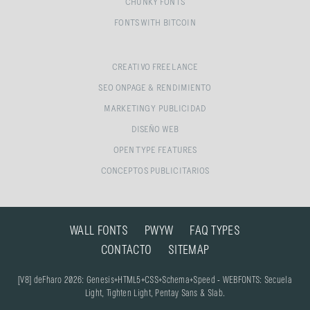
CHUNKY FONTS
FONTS WITH BITCOIN
CREATIVO FREELANCE
SEO ONPAGE & RENDIMIENTO
MARKETING Y PUBLICIDAD
DISEÑO WEB
OPEN TYPE FEATURES
CONCEPTOS PUBLICITARIOS
WALL FONTS
PWYW
FAQ TYPES
CONTACTO
SITEMAP
[V8] deFharo 2026: Genesis+HTML5+CSS+Schema+Speed - WEBFONTS: Secuela
Light, Tighten Light, Pentay Sans & Slab.