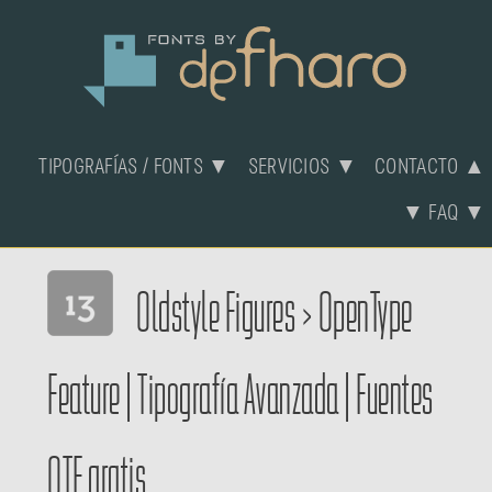
TIPOGRAFÍAS / FONTS ▼
SERVICIOS ▼
CONTACTO ▲
▼ FAQ ▼
Oldstyle Figures
>
OpenType
Feature
|
Tipografía Avanzada
|
Fuentes
OTF gratis