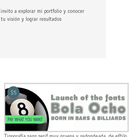
invito a explorar mi portfolio y conocer
tu visión y lograr resultados
$
5
PAY WHAT YOU WANT
Tipografía sans serif muy gruesa y redondeada, de estilo