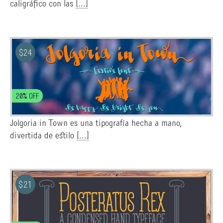
caligráfico con las
[...]
$
24
20% OFF
Jolgoria in Town es una tipografía hecha a mano,
divertida de estilo
[...]
$
21