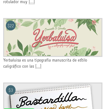
rotulador muy
[...]
$
22
Yerbaluisa es una tipografía manuscrita de estilo
caligráfico con las
[...]
$
3