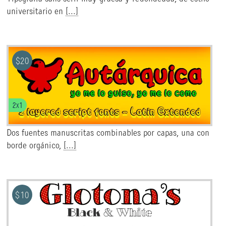
universitario en
[...]
$
20
2x1
Dos fuentes manuscritas combinables por capas, una con
borde orgánico,
[...]
$
10