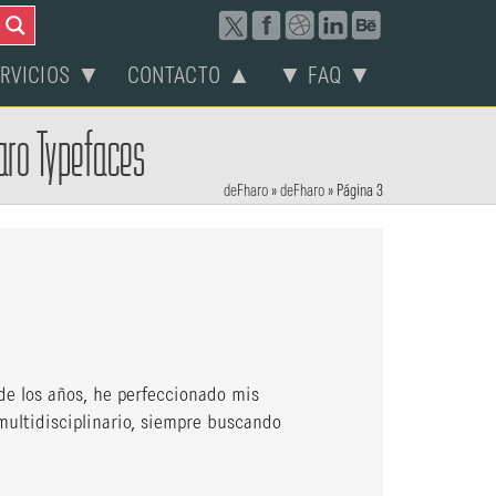
ERVICIOS ▼
CONTACTO ▲
▼ FAQ ▼
aro Typefaces
deFharo
»
deFharo
»
Página 3
de los años, he perfeccionado mis
multidisciplinario, siempre buscando