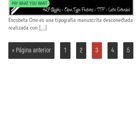
PAY WHAT YOU WANT
Escobeta One es una tipografía manuscrita desconectada
realizada con
[...]
« Página anterior
1
2
3
4
5