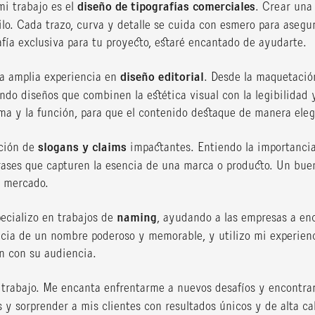
i trabajo es el
diseño de tipografías comerciales
. Crear una
tilo. Cada trazo, curva y detalle se cuida con esmero para asegu
afía exclusiva para tu proyecto, estaré encantado de ayudarte.
na amplia experiencia en
diseño editorial
. Desde la maquetación
ando diseños que combinen la estética visual con la legibilidad y
orma y la función, para que el contenido destaque de manera eleg
ación de
slogans y claims
impactantes. Entiendo la importancia
rases que capturen la esencia de una marca o producto. Un buen
l mercado.
ecializo en trabajos de
naming
, ayudando a las empresas a enc
ncia de un nombre poderoso y memorable, y utilizo mi experien
en con su audiencia.
 trabajo. Me encanta enfrentarme a nuevos desafíos y encontra
 y sorprender a mis clientes con resultados únicos y de alta ca