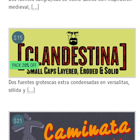
medieval,
[...]
$
15
PACK 20% OFF
Dos fuentes grotescas extra condensadas en versalitas,
sólida y
[...]
$
21