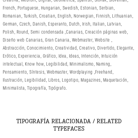
Creativa
,
Webfont
,
Digital
,
Geométrica
,
Spanish
,
Slovak
,
Slovenian
,
French
,
Portuguese
,
Hungarian
,
Swedish
,
Estonian
,
Serbian
,
Romanian
,
Turkish
,
Croatian
,
English
,
Norwegian
,
Finnish
,
Lithuanian
,
German
,
Czech
,
Danish
,
Esperanto
,
Dutch
,
Irish
,
Italian
,
Latvian
,
Polish
,
Round
,
Semi condensada
,
Canarias
,
Creación páginas web
,
Diseño web Canarias
,
Gran Canaria
,
Webmaster
,
Website
,
Abstracción
,
Conocimiento
,
Creatividad
,
Creativo
,
Divertido
,
Elegante
,
Erótico
,
Experiencia
,
Gráfico
,
Idea
,
Ideas
,
Intención
,
Intuición
intelectual
,
Know how
,
Legibilidad
,
Minimalismo
,
Naming
,
Pensamiento
,
Síntesis
,
Webmaster
,
Wordplaying
,
Freehand
,
Ilustración
,
Legibilidad
,
Libros
,
Logotipo
,
Magazines
,
Maquetación
,
Minimalista
,
Tipografía
,
Tipógrafo
.
TIPOGRAFÍA RELACIONADA / RELATED
TYPEFACES