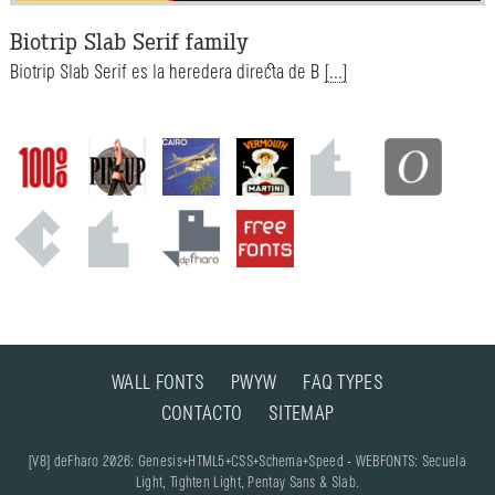
Biotrip Slab Serif family
Biotrip Slab Serif es la heredera directa de B
[...]
WALL FONTS
PWYW
FAQ TYPES
CONTACTO
SITEMAP
[V8] deFharo 2026: Genesis+HTML5+CSS+Schema+Speed - WEBFONTS: Secuela
Light, Tighten Light, Pentay Sans & Slab.