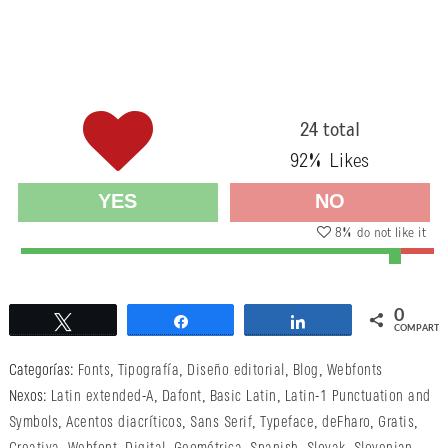
24 total
92
% Likes
YES
NO
8
% do not like it
0
Twittear
Compartir
Compartir
COMPARTI
Categorías:
Fonts
,
Tipografía
,
Diseño editorial
,
Blog
,
Webfonts
Nexos:
Latin extended-A
,
Dafont
,
Basic Latin
,
Latin-1 Punctuation and
Symbols
,
Acentos diacríticos
,
Sans Serif
,
Typeface
,
deFharo
,
Gratis
,