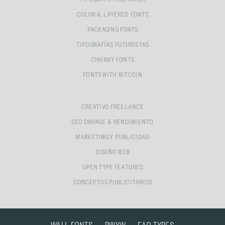
COLOR & LAYERED FONTS
PACKAGING FONTS
TIPOGRAFÍAS FUTURISTAS
CHUNKY FONTS
FONTS WITH BITCOIN
CREATIVO FREELANCE
SEO ONPAGE & RENDIMIENTO
MARKETING Y PUBLICIDAD
DISEÑO WEB
OPEN TYPE FEATURES
CONCEPTOS PUBLICITARIOS