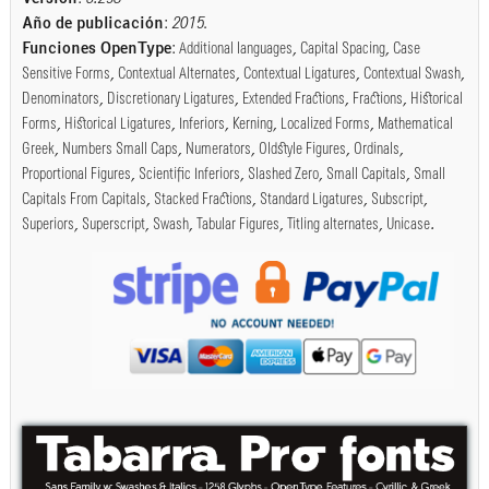
Año de publicación
:
2015
.
Funciones OpenType
:
Additional languages
,
Capital Spacing
,
Case
Sensitive Forms
,
Contextual Alternates
,
Contextual Ligatures
,
Contextual Swash
,
Denominators
,
Discretionary Ligatures
,
Extended Fractions
,
Fractions
,
Historical
Forms
,
Historical Ligatures
,
Inferiors
,
Kerning
,
Localized Forms
,
Mathematical
Greek
,
Numbers Small Caps
,
Numerators
,
Oldstyle Figures
,
Ordinals
,
Proportional Figures
,
Scientific Inferiors
,
Slashed Zero
,
Small Capitals
,
Small
Capitals From Capitals
,
Stacked Fractions
,
Standard Ligatures
,
Subscript
,
Superiors
,
Superscript
,
Swash
,
Tabular Figures
,
Titling alternates
,
Unicase
.