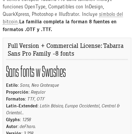
funciones OpenType, Compatibles con InDesign,
QuarkXpress, Photoshop e Illustrator. Incluye
símbolo del
bitcoin
.
La familia completa la forman 8 fuentes en
formatos .OTF y .TTF.
Full Version + Commercial License: Tabarra
Sans Pro Family -8 fonts
Sans fonts w Swashes
Estilo
:
Sans, Neo Grotesque
Proporción
:
Regular
Formatos
:
TTF, OTF
Latin-Extended
:
Latín Básico, Europa Occidental, Central &
Oriental.
.
Glyphs
:
1258
Autor
:
deFharo.
Versión
:
3.258