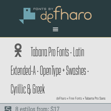
Tabarra Pro Fonts • Latin
Extended-A • OpenType + Swashes •
Cyrillic & Greek
deFharo
»
Free Fonts
»
Tabarra Pro Sans
8 estilos from: $17