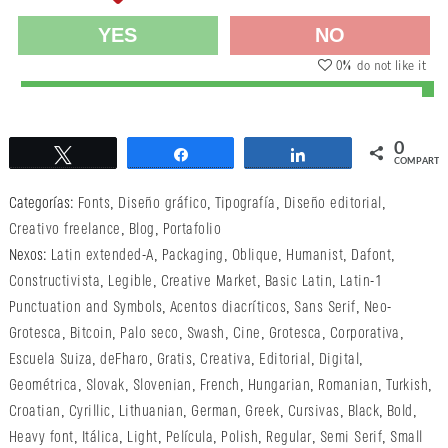
YES
NO
0
% do not like it
0
Twittear
Compartir
Compartir
COMPARTI
Categorías:
Fonts
,
Diseño gráfico
,
Tipografía
,
Diseño editorial
,
Creativo freelance
,
Blog
,
Portafolio
Nexos:
Latin extended-A
,
Packaging
,
Oblique
,
Humanist
,
Dafont
,
Constructivista
,
Legible
,
Creative Market
,
Basic Latin
,
Latin-1
Punctuation and Symbols
,
Acentos diacríticos
,
Sans Serif
,
Neo-
Grotesca
,
Bitcoin
,
Palo seco
,
Swash
,
Cine
,
Grotesca
,
Corporativa
,
Escuela Suiza
,
deFharo
,
Gratis
,
Creativa
,
Editorial
,
Digital
,
Geométrica
,
Slovak
,
Slovenian
,
French
,
Hungarian
,
Romanian
,
Turkish
,
Croatian
,
Cyrillic
,
Lithuanian
,
German
,
Greek
,
Cursivas
,
Black
,
Bold
,
Heavy font
,
Itálica
,
Light
,
Película
,
Polish
,
Regular
,
Semi Serif
,
Small