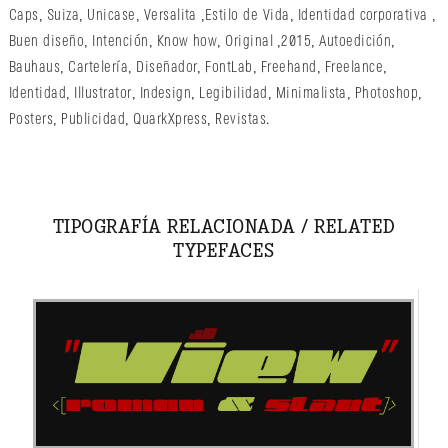
Caps
,
Suiza
,
Unicase
,
Versalita
,
Estilo de Vida
,
Identidad corporativa
,
Buen diseño
,
Intención
,
Know how
,
Original
,
2015
,
Autoedición
,
Bauhaus
,
Cartelería
,
Diseñador
,
FontLab
,
Freehand
,
Freelance
,
Identidad
,
Illustrator
,
Indesign
,
Legibilidad
,
Minimalista
,
Photoshop
,
Posters
,
Publicidad
,
QuarkXpress
,
Revistas
.
TIPOGRAFÍA RELACIONADA / RELATED
TYPEFACES