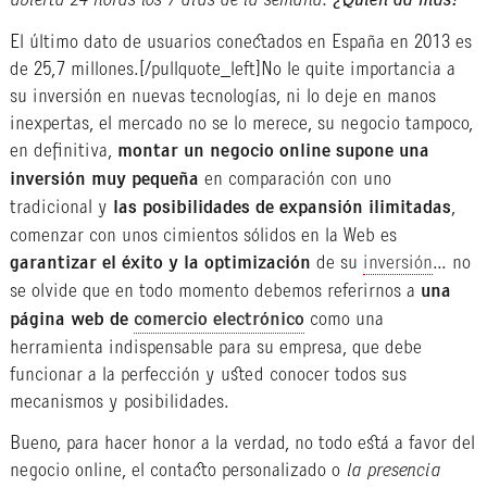
abierta 24 horas los 7 días de la semana.
¿Quién da más?
El último dato de usuarios conectados en España en 2013 es
de 25,7 millones.
[/pullquote_left]No le quite importancia a
su inversión en nuevas tecnologías, ni lo deje en manos
inexpertas, el mercado no se lo merece, su negocio tampoco,
en definitiva,
montar un negocio online supone una
inversión muy pequeña
en comparación con uno
tradicional y
las posibilidades de expansión ilimitadas
,
comenzar con unos cimientos sólidos en la Web es
garantizar el éxito y la optimización
de su
inversión
… no
se olvide que en todo momento debemos referirnos a
una
página web de
comercio electrónico
como una
herramienta indispensable para su empresa, que debe
funcionar a la perfección y usted conocer todos sus
mecanismos y posibilidades.
Bueno, para hacer honor a la verdad, no todo está a favor del
negocio online, el contacto personalizado o
la presencia