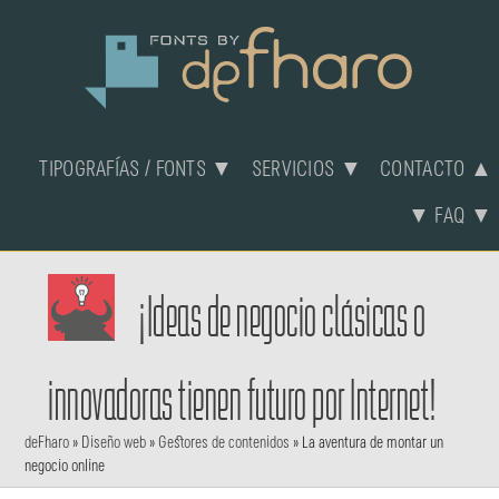
TIPOGRAFÍAS / FONTS ▼
SERVICIOS ▼
CONTACTO ▲
▼ FAQ ▼
¡Ideas de negocio clásicas o
innovadoras tienen futuro por Internet!
deFharo
»
Diseño web
»
Gestores de contenidos
»
La aventura de montar un
negocio online