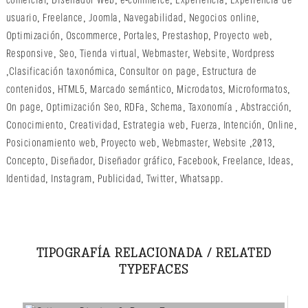
comercial
,
Diseñador Web
,
e-commerce
,
Experiencia
,
Experiencia de
usuario
,
Freelance
,
Joomla
,
Navegabilidad
,
Negocios online
,
Optimización
,
Oscommerce
,
Portales
,
Prestashop
,
Proyecto web
,
Responsive
,
Seo
,
Tienda virtual
,
Webmaster
,
Website
,
Wordpress
,
Clasificación taxonómica
,
Consultor on page
,
Estructura de
contenidos
,
HTML5
,
Marcado semántico
,
Microdatos
,
Microformatos
,
On page
,
Optimización Seo
,
RDFa
,
Schema
,
Taxonomía
,
Abstracción
,
Conocimiento
,
Creatividad
,
Estrategia web
,
Fuerza
,
Intención
,
Online
,
Posicionamiento web
,
Proyecto web
,
Webmaster
,
Website
,
2013
,
Concepto
,
Diseñador
,
Diseñador gráfico
,
Facebook
,
Freelance
,
Ideas
,
Identidad
,
Instagram
,
Publicidad
,
Twitter
,
Whatsapp
.
TIPOGRAFÍA RELACIONADA / RELATED
TYPEFACES