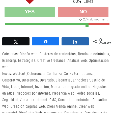
80
% Likes
YES
NO
20
% do not like it
0
Twittear
Compartir
Compartir
COMPARTI
Categorías:
Diseño web
,
Gestores de contenidos
,
Tiendas electrónicas
,
Branding
,
Estrategias
,
Creativo freelance
,
Analisis web
,
Optimización
web
Nexos:
Webfont
,
Coherencia
,
Confianza
,
Consultor freelance
,
Corporativo
,
Diferencia
,
Divertido
,
Elegancia
,
Ennoblecer
,
Estilo de
Vida
,
Ideas
,
Internet
,
Inversión
,
Montar un negocio online
,
Negocios
en auge
,
Negocios por internet
,
Presencia web
,
Redes sociales
,
Seguridad
,
Venta por Internet
,
CMS
,
Comercio electrónico
,
Consultor
Web
,
Creación páginas web
,
Crear tienda online
,
Crear web