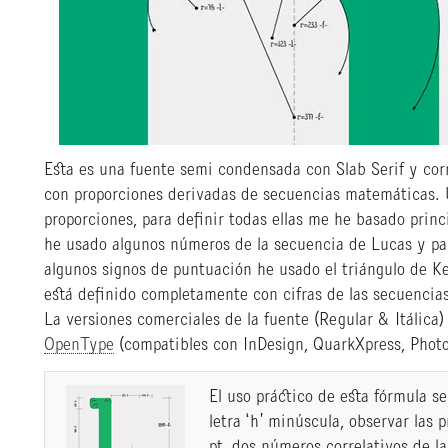
Esta es una fuente semi condensada con Slab Serif y corr
con proporciones derivadas de secuencias matemáticas. 
proporciones, para definir todas ellas me he basado prin
he usado algunos números de la secuencia de Lucas y par
algunos signos de puntuación he usado el triángulo de Ke
está definido completamente con cifras de las secuencia
La versiones comerciales de la fuente (Regular & Itálica)
OpenType
(compatibles con InDesign, QuarkXpress, Photos
El uso práctico de esta fórmula se
letra ‘h’ minúscula, observar las 
pt, dos números correlativos de l