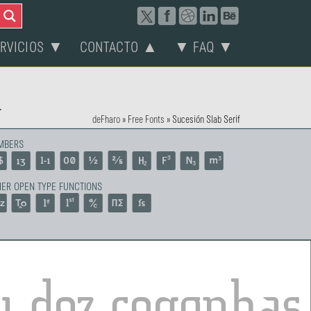
ERVICIOS ▼
CONTACTO ▲
▼ FAQ ▼
a
deFharo
»
Free Fonts
»
Sucesión Slab Serif
MBERS
ER OPEN TYPE FUNCTIONS