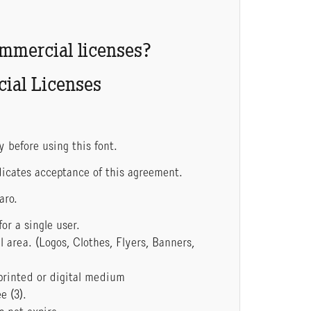
ommercial licenses?
ial Licenses
y before using this font.
indicates acceptance of this agreement.
aro.
or a single user.
area. (Logos, Clothes, Flyers, Banners,
printed or digital medium
e (3).