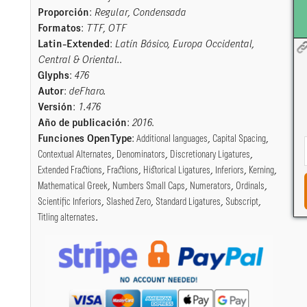
Proporción
:
Regular, Condensada
Formatos
:
TTF, OTF
Latin-Extended
:
Latín Básico, Europa Occidental,
Central & Oriental.
.
Glyphs
:
476
Autor
:
deFharo.
Versión
:
1.476
Año de publicación
:
2016
.
Funciones OpenType
:
Additional languages
,
Capital Spacing
,
Contextual Alternates
,
Denominators
,
Discretionary Ligatures
,
Extended Fractions
,
Fractions
,
Historical Ligatures
,
Inferiors
,
Kerning
,
Mathematical Greek
,
Numbers Small Caps
,
Numerators
,
Ordinals
,
Scientific Inferiors
,
Slashed Zero
,
Standard Ligatures
,
Subscript
,
Titling alternates
.