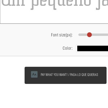
Font size(px):
Color:
PAY WHAT YOU WANT! / PAGA LO QUE QUIERAS