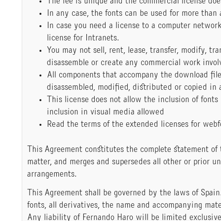
The fee is unique and the commercial license doe
In any case, the fonts can be used for more than 
In case you need a license to a computer networ
license for Intranets.
You may not sell, rent, lease, transfer, modify, tr
disassemble or create any commercial work involving
All components that accompany the download fil
disassembled, modified, distributed or copied in
This license does not allow the inclusion of fonts
inclusion in visual media allowed
Read the terms of the extended licenses for webf
This Agreement constitutes the complete statement of
matter, and merges and supersedes all other or prior u
arrangements.
This Agreement shall be governed by the laws of Spain
fonts, all derivatives, the name and accompanying mate
Any liability of Fernando Haro will be limited exclusive